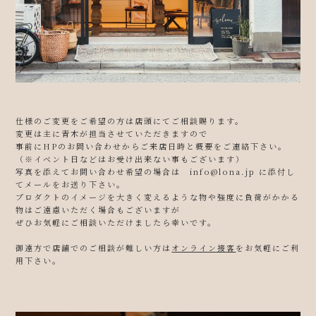
仕様のご変更をご希望の方は店頭にてご相談賜ります。
変更は主に青木が担当させていただきますので
事前にHPの
お問い合わせ
からご来店日時と概要をご連絡下さい。
（※イベント日などはお受け出来ない事もございます）
写真を添えてお問い合わせ希望の場合は
info@lona.jp
に添付し
てメールをお送り下さい。
プロダクトのイメージを大きく変えるような物や強度に負荷がかかる
物はご遠慮いただく場合もございますが
ぜひお気軽にご相談いただけましたら幸いです。
御遠方で店舗でのご相談が難しい方は
オンライン接客
をお気軽にご利
用下さい。