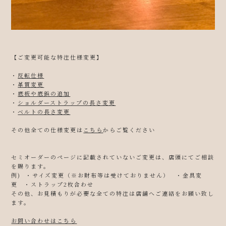
【ご変更可能な特注仕様変更】
・
反転仕様
・
革質変更
・
底板や底鋲の追加
・
ショルダーストラップの長さ変更
・
ベルトの長さ変更
その他全ての仕様変更は
こちら
からご覧ください
セミオーダーのページに記載されていないご変更は、店頭にてご相談
を賜ります。
例)
・
サイズ変更（※お財布等は受けておりません） ・金具変
更 ・ストラップ2枚合わせ
その他、お見積もりが必要な全ての特注は店舗へご連絡をお願い致し
ます。
お問い合わせはこちら