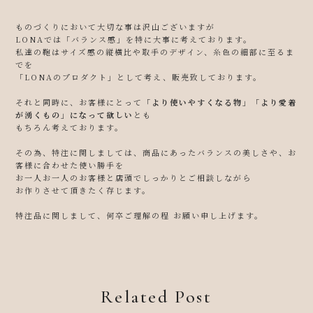
ものづくりにおいて大切な事は沢山ございますが
LONAでは「バランス感」を特に大事に考えております。
私達の鞄はサイズ感の縦横比や取手のデザイン、糸色の細部に至るま
でを
「LONAのプロダクト」として考え、販売致しております。
それと同時に、お客様にとって
「より使いやすくなる物」「より愛着
が湧くもの」になって欲しい
とも
もちろん考えております。
その為、特注に関しましては、商品にあったバランスの美しさや、お
客様に合わせた使い勝手を
お一人お一人のお客様と店頭でしっかりとご相談しながら
お作りさせて頂きたく存じます。
特注品に関しまして、何卒ご理解の程 お願い申し上げます。
Related Post