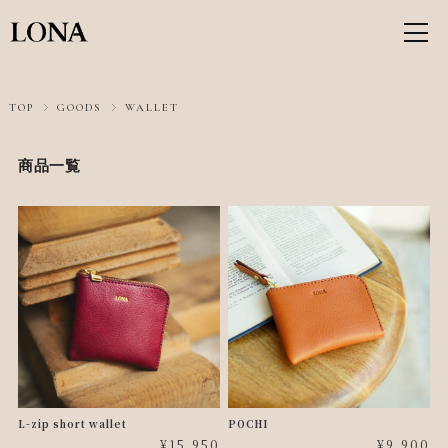
TOP
GOODS
WALLET
商品一覧
L-zip short wallet
POCHI
¥15,950
¥9,900