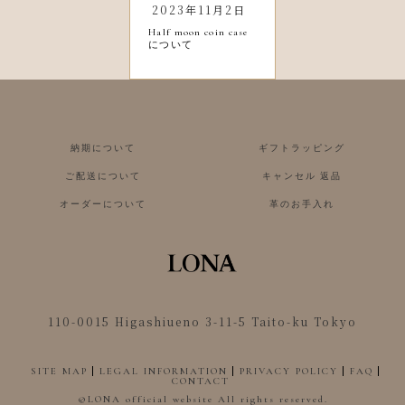
2023年11月2日
Half moon coin case
について
納期について
ギフトラッピング
ご配送について
キャンセル 返品
オーダーについて
革のお手入れ
110-0015 Higashiueno 3-11-5 Taito-ku Tokyo
SITE MAP
LEGAL INFORMATION
PRIVACY POLICY
FAQ
CONTACT
©︎LONA official website All rights reserved.