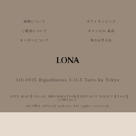
納期について
ギフトラッピング
ご配送について
キャンセル 返品
オーダーについて
革のお手入れ
110-0015 Higashiueno 3-11-5 Taito-ku Tokyo
SITE MAP
LEGAL INFORMATION
PRIVACY POLICY
FAQ
CONTACT
©︎LONA official website All rights reserved.