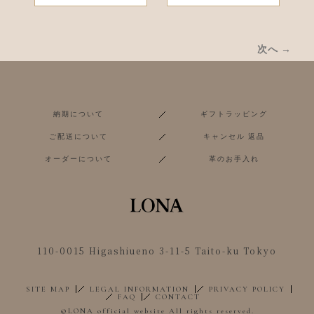
次へ →
納期について
ギフトラッピング
ご配送について
キャンセル 返品
オーダーについて
革のお手入れ
110-0015 Higashiueno 3-11-5 Taito-ku Tokyo
SITE MAP
LEGAL INFORMATION
PRIVACY POLICY
FAQ
CONTACT
©︎LONA official website All rights reserved.