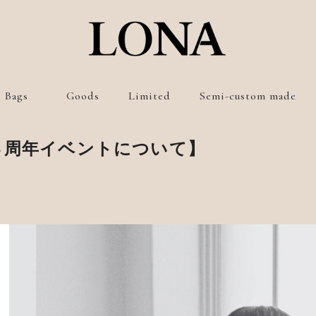
Bags
Goods
Limited
Semi-custom made
Shoulder bag
Wallet
現品販売
４周年イベントについて】
Ruck sack
Key case
受注販売
Body bag
Stationery
来店予約
Tote bag
Belt
Hand bag
Card case
Pouch