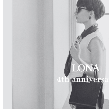
Others
Care goods
e-gift