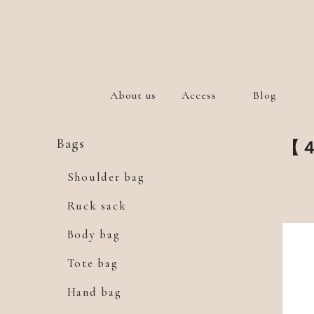
About us
Access
Blog
Bags
【
Shoulder bag
Ruck sack
Body bag
Tote bag
Hand bag