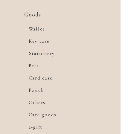
Goods
Wallet
Key case
Stationery
Belt
Card case
Pouch
Others
Care goods
e-gift