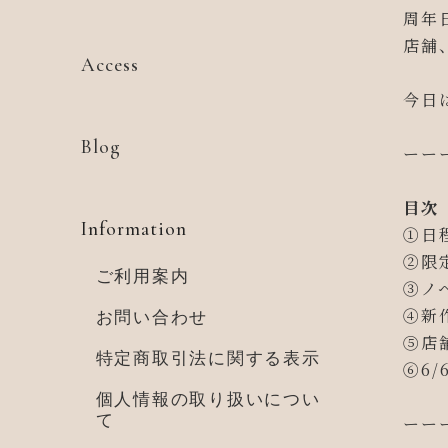
周年
店舗
Access
今日
Blog
ーー
目次
Information
①日
②限
ご利用案内
③ノ
④新
お問い合わせ
⑤店
特定商取引法に関する表示
⑥6/
個人情報の取り扱いについ
て
ーー